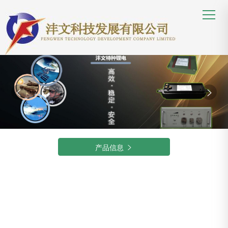


产品信息

首页
/
定制锂电
/
工业级锂电池（-20℃）
/
定制锂电池模块