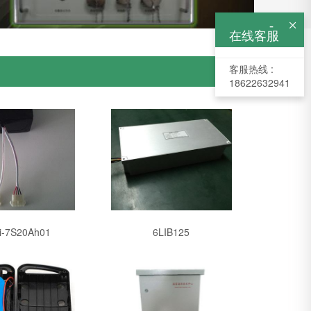
-

在线客服
客服热线 :
18622632941
i-7S20Ah01
6LIB125