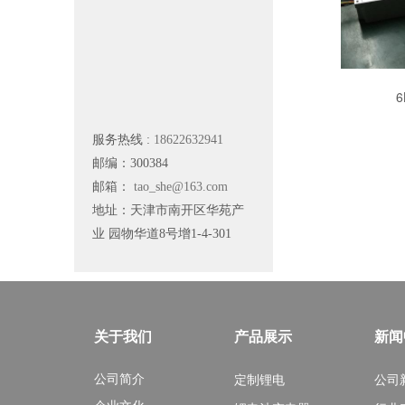
6
服务热线 :
18622632941
邮编：300384
邮箱：
tao_she@163.com
地址：天津市南开区华苑产
业
园物华道8号增1-4-301
关于我们
产品展示
新闻
公司简介
定制锂电
公司