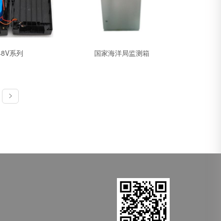
48V系列
国家海洋局监测箱