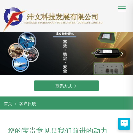


联系方式

首页
/
客户反馈

您的宝贵意见是我们前进的动力