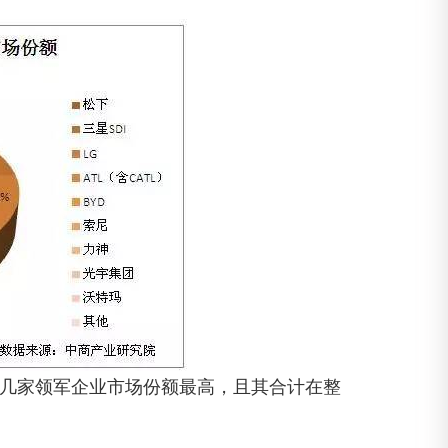
等前几家领军企业市场份额最高，且其合计在整