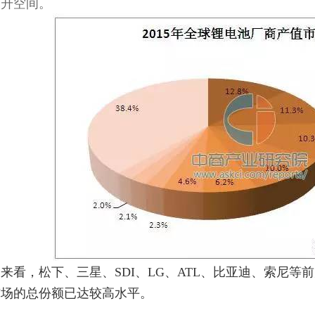
提升空间。
来看，松下、三星、SDI、LG、ATL、比亚迪、索尼
市场的总份额已达较高水平。