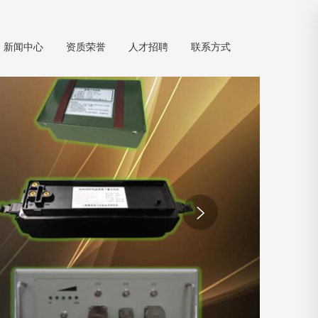
新闻中心
资质荣誉
人才招聘
联系方式
