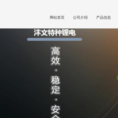
网站首页
公司介绍
产品信息