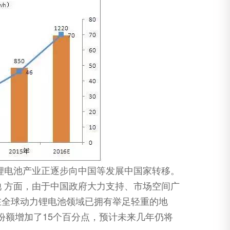
锂电池产业正逐步向中国等发展中国家转移。
 方面，由于中国政府大力支持、市场空间广
在全球动力锂电池领域已拥有举足轻重的地
场份额增加了15个百分点，预计未来几年仍将