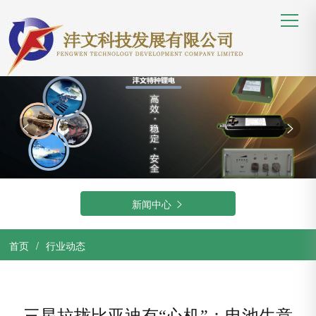


新闻中心

首页
/
行业动态
三星拉拢比亚迪有“心机”：电池生意