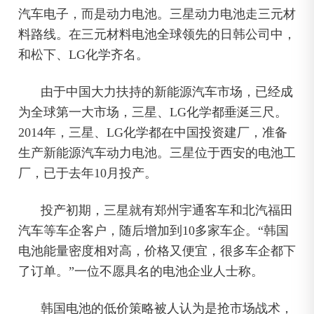
汽车电子，而是动力电池。三星动力电池走三元材
料路线。在三元材料电池全球领先的日韩公司中，
和松下、LG化学齐名。
由于中国大力扶持的新能源汽车市场，已经成
为全球第一大市场，三星、LG化学都垂涎三尺。
2014年，三星、LG化学都在中国投资建厂，准备
生产新能源汽车动力电池。三星位于西安的电池工
厂，已于去年10月投产。
投产初期，三星就有郑州宇通客车和北汽福田
汽车等车企客户，随后增加到10多家车企。“韩国
电池能量密度相对高，价格又便宜，很多车企都下
了订单。”一位不愿具名的电池企业人士称。
韩国电池的低价策略被人认为是抢市场战术，